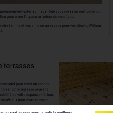
’aménagement extérieur liège. Que vous soyez un particulier ou
ise pour créer l’espace extérieur de vos rêves.
votre famille et vos amis ou un espace pour vos clients, William
t.
 terrasses
essentiel pour créer un espace
ur créer votre terrasse peuvent
rabilité de votre espace extérieur.
s matériaux pour votre terrasse
ise des cookies pour vous garantir la meilleure