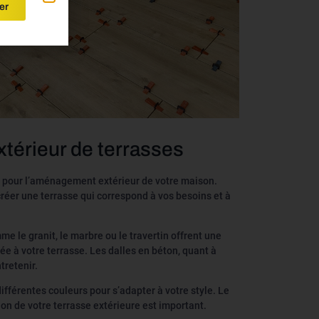
er
érieur de terrasses
é pour l’aménagement extérieur de votre maison.
créer une terrasse qui correspond à vos besoins et à
me le granit, le marbre ou le travertin offrent une
e à votre terrasse. Les dalles en béton, quant à
tretenir.
ifférentes couleurs pour s’adapter à votre style. Le
ion de votre terrasse extérieure est important.