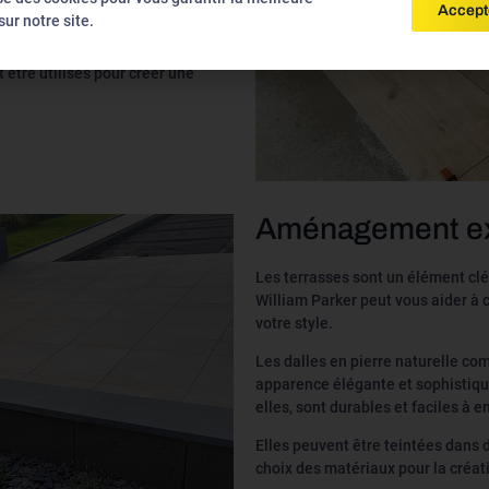
ses car ils sont durables, faciles
Accept
ur notre site.
s et de couleurs. Vous pouvez
e pour un look plus naturel et
 être utilisés pour créer une
Aménagement ext
Les terrasses sont un élément cl
William Parker peut vous aider à 
votre style.
Les dalles en pierre naturelle com
apparence élégante et sophistiqué
elles, sont durables et faciles à en
Elles peuvent être teintées dans d
choix des matériaux pour la créat