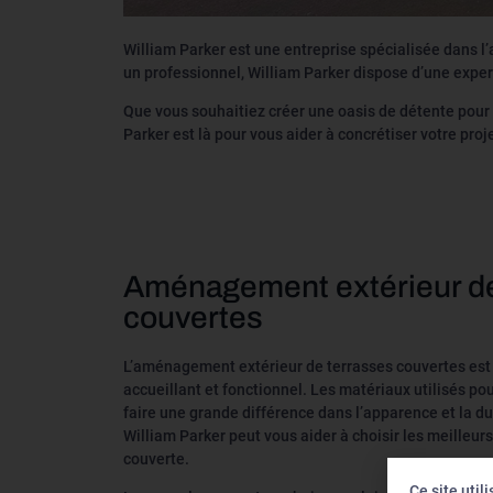
William Parker est une entreprise spécialisée dans l
un professionnel, William Parker dispose d’une expert
Que vous souhaitiez créer une oasis de détente pour 
Parker est là pour vous aider à concrétiser votre proje
Aménagement extérieur de
couvertes
L’aménagement extérieur de terrasses couvertes est 
accueillant et fonctionnel. Les matériaux utilisés po
faire une grande différence dans l’apparence et la du
William Parker peut vous aider à choisir les meilleur
couverte.
Ce site util