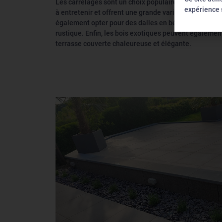
Les carrelages sont un choix populaire pour les terras
expérience s
à entretenir et offrent une grande variété de design
également opter pour des dalles en béton ou en pierr
rustique. Enfin, les bois exotiques peuvent également
terrasse couverte chaleureuse et élégante.