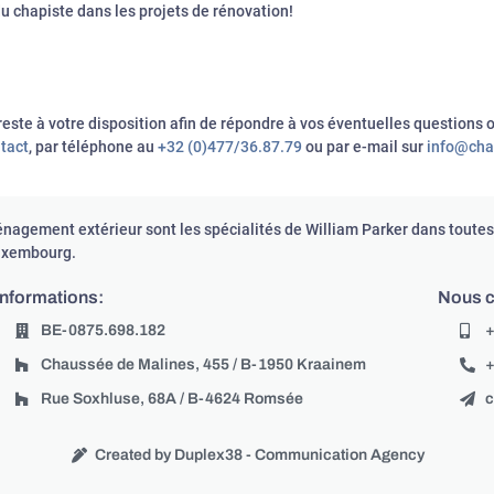
 du chapiste dans les projets de rénovation!
reste à votre disposition afin de répondre à vos éventuelles questions ou
ntact
, par téléphone au
+32 (0)477/36.87.79
ou par e-mail sur
info@cha
énagement extérieur sont les spécialités de William Parker dans toutes 
Luxembourg.
Informations:
Nous c
BE-0875.698.182
+
Chaussée de Malines, 455 / B-1950 Kraainem
+
Rue Soxhluse, 68A / B-4624 Romsée
c
Created by Duplex38 - Communication Agency