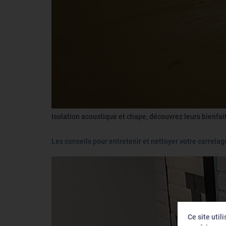
Isolation acoustique et chape, découvrez leurs bienfait
Les conseils pour entretenir et nettoyer votre carrelag
Ce site util